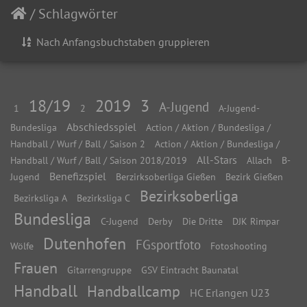
/
Schlagwörter
Nach Anfangsbuchstaben gruppieren
18/19
2019
3
A-Jugend
1
2
A-Jugend-
Abschiedsspiel
Bundesliga
Action / Aktion / Bundesliga /
Handball / Wurf / Ball / Saison 2
Action / Aktion / Bundesliga /
All-Stars
Handball / Wurf / Ball / Saison 2018/2019
Allach
B-
Benefizspiel
Jugend
Berzirksoberliga Gießen
Bezirk Gießen
Bezirksoberliga
Bezirksliga A
Bezirksliga C
Bundesliga
C-Jugend
Derby
Die Dritte
DJK Rimpar
Dutenhofen
FGsportfoto
Wölfe
Fotoshooting
Frauen
Gitarrengruppe
GSV Eintracht Baunatal
Handball
Handballcamp
HC Erlangen U23