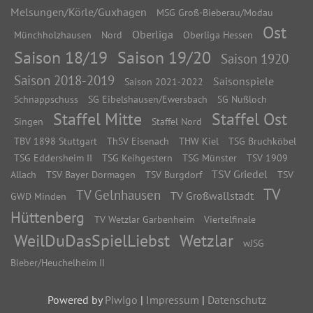
Melsungen/Körle/Guxhagen
MSG Groß-Bieberau/Modau
Ost
Oberliga
Münchholzhausen
Nord
Oberliga Hessen
Saison 18/19
Saison 19/20
Saison 1920
Saison 2018-2019
Saisonspiele
Saison 2021-2022
Schnappschuss
SG Eibelshausen/Ewersbach
SG Nußloch
Staffel Mitte
Staffel Ost
Singen
Staffel Nord
TBV 1898 Stuttgart
ThSV Eisenach
THW Kiel
TSG Bruchköbel
TSG Eddersheim II
TSG Keihgestern
TSG Münster
TSV 1909
TSV Griedel
Allach
TSV Bayer Dormagen
TSV Burgdorf
TSV
TV
TV Gelnhausen
TV Großwallstadt
GWD Minden
Hüttenberg
TV Wetzlar Garbenheim
Viertelfinale
WeilDuDasSpielLiebst
Wetzlar
wJSG
Bieber/Heuchelheim II
Powered by
Piwigo
|
Impressum
|
Datenschutz