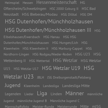
Hessenmeisterschaft
HG
Heimspiel
Hessen
Oftersheim/Schwetzingen
HSC Bad
HSC 2000 Coburg II
Neustadt
HSG Bieberau/Modau
HSG Dilltal
HSG DM
HSG Dutenhofen/Münchholzhausen
HSG Dutenhofen/Münchholzhausen III
HSG
Eibelshausen/Ewersbach
HSG Hanau
HSG HSG
Dutenhofen/Münchholzhausen
HSG Hungen/Lich
HSG
Kleenheim
HSG Kleenheim II
HSG Marburg-Cappel
HSG
HSG U23
HSG
Nordhorn-Lingen
HSG Rodgau/Nieder-Roden
HSG Wetzlar
Wettenberg II
HSG Wetzlar
HSG Wettertal
HSG
HSG Wetzlar U19
U15
HSG Wetzlar U17
Wetzlar U23
JBLH
JSG Dreiburgenstadt/Felsberg
Jugend
Landesliga Mitte
Kleenheim
Landesliga
Liga
Männer
Legenden
Linden
Lieder
männliche
Jugend
männliche Jugend B
Männliche Jugend C
Mitte
mJSG
Mannschaftsfoto
Meister-Runde
Meisterrunde