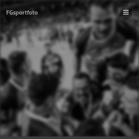
FGsportfoto