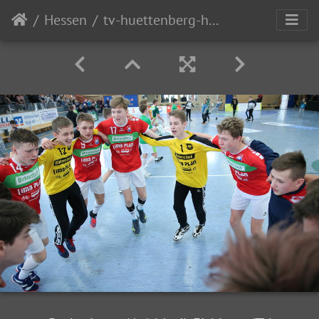
Hessen
tv-huettenberg-hsg-wetzlar-u15-030