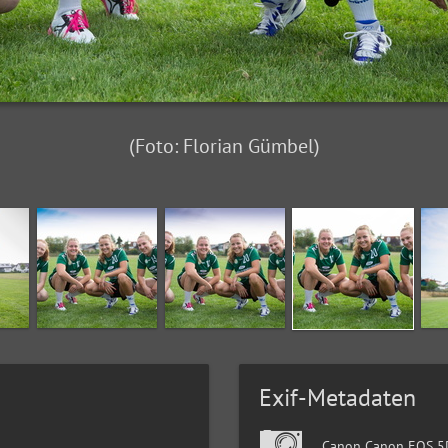
(Foto: Florian Gümbel)
Exif-Metadaten
Canon Canon EOS 5D