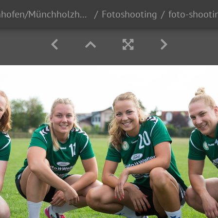
HSG Dutenhofen/Münchholzhausen Frauen I
Fotoshooting
foto-shoot