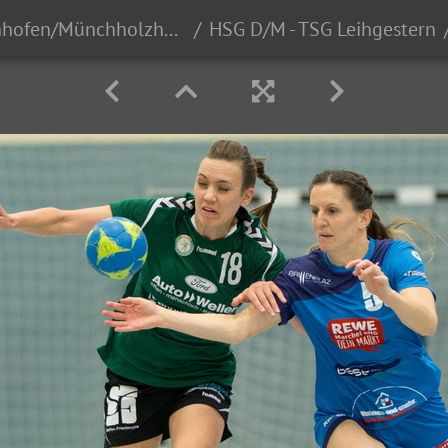
HSG Dutenhofen/Münchholzhausen Frauen I
HSG D/M - TSG Leihgestern