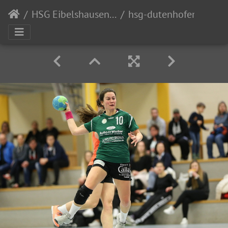
HSG Eibelshausen/Ewersbach
hsg-dutenhofen-muenchholzhausen-hsg-eibelshausen-ewersbach-004