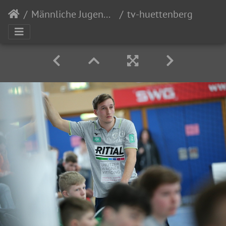
Männliche Jugend C
tv-huettenberg-hsg-wetzlar-u15-028