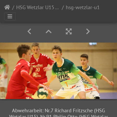
HSG Wetzlar U15 - GSV Eintracht Baunatal
hsg-wetzlar-u15-gsv-eintracht-baunatal-036
Abwehrarbeit: Nr.7 Richard Fritzsche (HSG
Wetzlar U15), Nr.91 Philip Otto (HSG Wetzlar