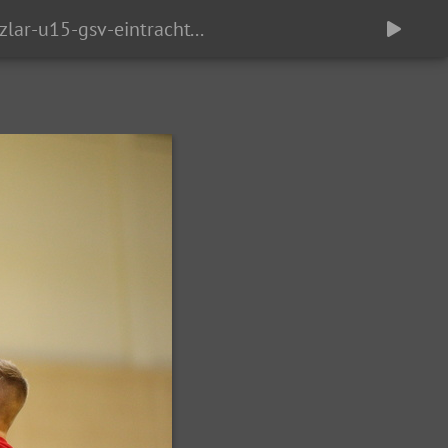
hsg-wetzlar-u15-gsv-eintracht-baunatal-012