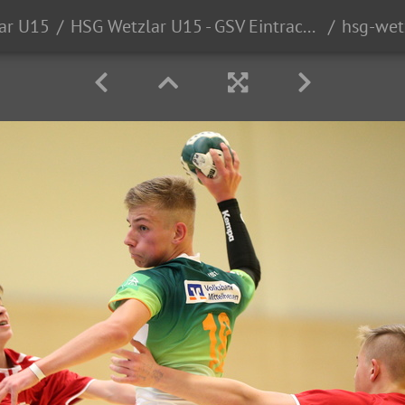
ar U15
HSG Wetzlar U15 - GSV Eintracht Baunatal