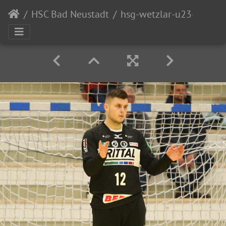
HSC Bad Neustadt
hsg-wetzlar-u23-hsc-bad-neustadt-105