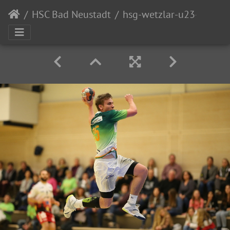
HSC Bad Neustadt
hsg-wetzlar-u23-hsc-bad-neustadt-098